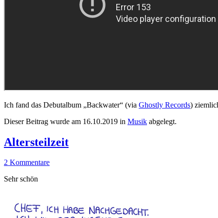
Ich fand das Debutalbum „Backwater“ (via
Ghostly Records
) ziemli
Dieser Beitrag wurde am
16.10.2019
in
Musik
abgelegt.
Altersteilzeit
2 Kommentare
Sehr schön