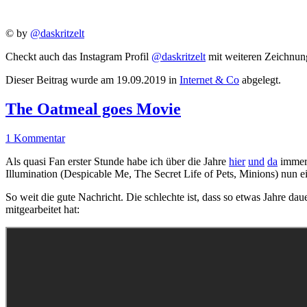
©️ by
@daskritzelt
Checkt auch das Instagram Profil
@daskritzelt
mit weiteren Zeichnun
Dieser Beitrag wurde am
19.09.2019
in
Internet & Co
abgelegt.
The Oatmeal goes Movie
1 Kommentar
Als quasi Fan erster Stunde habe ich über die Jahre
hier
und
da
immer 
Illumination (Despicable Me, The Secret Life of Pets, Minions) nun
So weit die gute Nachricht. Die schlechte ist, dass so etwas Jahre dau
mitgearbeitet hat: