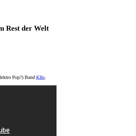
em Rest der Welt
(Elektro Pop?) Band
Kllo
.