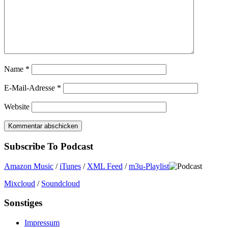
Name
*
E-Mail-Adresse
*
Website
Subscribe To Podcast
Amazon Music
/
iTunes
/
XML Feed
/
m3u-Playlist
Mixcloud
/
Soundcloud
Sonstiges
Impressum