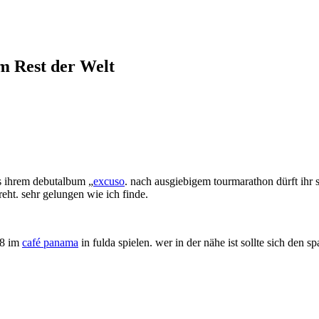
em Rest der Welt
us ihrem debutalbum „
excuso
. nach ausgiebigem tourmarathon dürft ihr 
eht. sehr gelungen wie ich finde.
08 im
café panama
in fulda spielen. wer in der nähe ist sollte sich den s