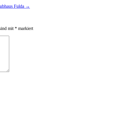
lubhaus Fulda
→
sind mit
*
markiert