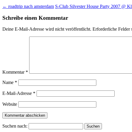
←
roadtrip nach amsterdam
S-Club Silvester House Party 2007 @ K
Schreibe einen Kommentar
Deine E-Mail-Adresse wird nicht veröffentlicht.
Erforderliche Felder 
Kommentar
*
Name
*
E-Mail-Adresse
*
Website
Suchen nach: