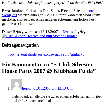
Fruits. das neue Jahr beginnt also perfekt, denn der eintritt ist frei.“
Etwas konkreter heisst das Dirk Sauer, Electric Science +
meine
Wenigkeit
werden auflegen. Bei 0€ Eintritt kann man wohl kaum
meckern, also seht zu. Allen anderen schonmal ein frohes Fest,
guten Rutsch und so.
Dieser Beitrag wurde am
13.12.2007
in
Events
abgelegt.
Beitragsnavigation
←
„lucy“ 2. tent single aus excuso
nada surf (un)lucky
→
Ein Kommentar zu “
S-Club Silvester
House Party 2007 @ Klubhaus Fulda
”
florian
03.01.2008 um 13:13 Uhr
vielen dank an alle die sie zu so einem erfolg gemacht haben
und frohes neues nochmal… ;-)