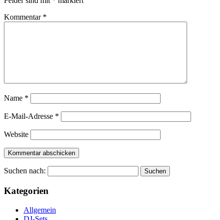
Felder sind mit
*
markiert
Kommentar
*
Name
*
E-Mail-Adresse
*
Website
Suchen nach:
Kategorien
Allgemein
DJ-Sets