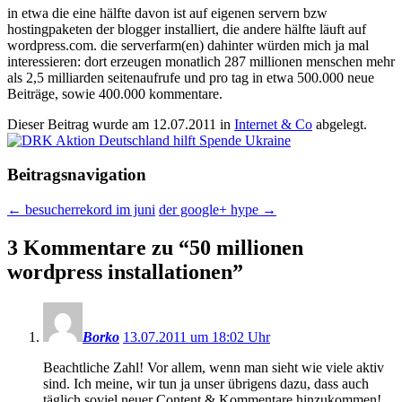
in etwa die eine hälfte davon ist auf eigenen servern bzw
hostingpaketen der blogger installiert, die andere hälfte läuft auf
wordpress.com. die serverfarm(en) dahinter würden mich ja mal
interessieren: dort erzeugen monatlich 287 millionen menschen mehr
als 2,5 milliarden seitenaufrufe und pro tag in etwa 500.000 neue
Beiträge, sowie 400.000 kommentare.
Dieser Beitrag wurde am
12.07.2011
in
Internet & Co
abgelegt.
Beitragsnavigation
←
besucherrekord im juni
der google+ hype
→
3 Kommentare zu “
50 millionen
wordpress installationen
”
Borko
13.07.2011 um 18:02 Uhr
Beachtliche Zahl! Vor allem, wenn man sieht wie viele aktiv
sind. Ich meine, wir tun ja unser übrigens dazu, dass auch
täglich soviel neuer Content & Kommentare hinzukommen!