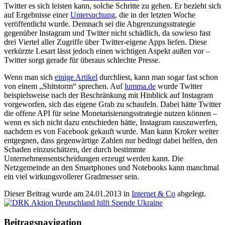
Twitter es sich leisten kann, solche Schritte zu gehen. Er bezieht sich
auf Ergebnisse einer
Untersuchung
, die in der letzten Woche
veröffentlicht wurde. Demnach sei die Abgrenzungsstrategie
gegenüber Instagram und Twitter nicht schädlich, da sowieso fast
drei Viertel aller Zugriffe über Twitter-eigene Apps liefen. Diese
verkürzte Lesart lässt jedoch einen wichtigen Aspekt außen vor –
Twitter sorgt gerade für überaus schlechte Presse.
Wenn man sich
einige Artikel
durchliest, kann man sogar fast schon
von einem „Shitstorm“ sprechen. Auf
lumma.de
wurde Twitter
beispielsweise nach der Beschränkung mit Hinblick auf Instagram
vorgeworfen, sich das eigene Grab zu schaufeln. Dabei hätte Twitter
die offene API für seine Monetarisierungsstrategie nutzen können –
wenn es sich nicht dazu entschieden hätte, Instagram rauszuwerfen,
nachdem es von Facebook gekauft wurde. Man kann Kroker weiter
entgegnen, dass gegenwärtige Zahlen nur bedingt dabei helfen, den
Schaden einzuschätzen, der durch bestimmte
Unternehmensentscheidungen erzeugt werden kann. Die
Netzgemeinde an den Smartphones und Notebooks kann manchmal
ein viel wirkungsvollerer Gradmesser sein.
Dieser Beitrag wurde am
24.01.2013
in
Internet & Co
abgelegt.
Beitragsnavigation