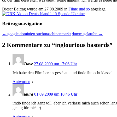
ob der film deswegen was taugt? keine ahnung, ich werde es heute a
Dieser Beitrag wurde am
27.08.2009
in
Filme und so
abgelegt.
Beitragsnavigation
←
google dominiert suchmaschinenmarkt
dumm gelaufen
→
2 Kommentare zu “
inglourious basterds
”
Dave
27.08.2009 um 17:06 Uhr
Ich habe den Film bereits geschaut und finde ihn echt klasse!
Antworten
↓
laura
01.09.2009 um 10:46 Uhr
imdb finde ich ganz toll, aber ich verlasse mich auch schon lange
genug für mich :)
Antworten
↓