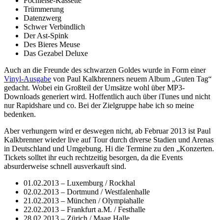
Fochleise-Kassette
Trümmerung
Datenzwerg
Schwer Verbindlich
Der Ast-Spink
Des Bieres Meuse
Das Gezabel Deluxe
Auch an die Freunde des schwarzen Goldes wurde in Form einer
Vinyl-Ausgabe
von Paul Kalkbrenners neuem Album „Guten Tag“
gedacht. Wobei ein Großteil der Umsätze wohl über MP3-
Downloads generiert wird. Hoffentlich auch über iTunes und nicht
nur Rapidshare und co. Bei der Zielgruppe habe ich so meine
bedenken.
Aber verhungern wird er deswegen nicht, ab Februar 2013 ist Paul
Kalkbrenner wieder live auf Tour durch diverse Stadien und Arenas
in Deutschland und Umgebung. Hi die Termine zu den „Konzerten.
Tickets solltet ihr euch rechtzeitig besorgen, da die Events
absurderweise schnell ausverkauft sind.
01.02.2013 – Luxemburg / Rockhal
02.02.2013 – Dortmund / Westfalenhalle
21.02.2013 – München / Olympiahalle
22.02.2013 – Frankfurt a.M. / Festhalle
28.02.2013 – Zürich / Maag Halle