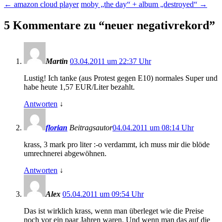
←
amazon cloud player
moby „the day“ + album „destroyed“
→
5 Kommentare zu “
neuer negativrekord
”
Martin
03.04.2011 um 22:37 Uhr
Lustig! Ich tanke (aus Protest gegen E10) normales Super und
habe heute 1,57 EUR/Liter bezahlt.
Antworten
↓
florian
Beitragsautor
04.04.2011 um 08:14 Uhr
krass, 3 mark pro liter :-o verdammt, ich muss mir die blöde
umrechnerei abgewöhnen.
Antworten
↓
Alex
05.04.2011 um 09:54 Uhr
Das ist wirklich krass, wenn man überleget wie die Preise
noch vor ein paar Jahren waren. Und wenn man das auf die