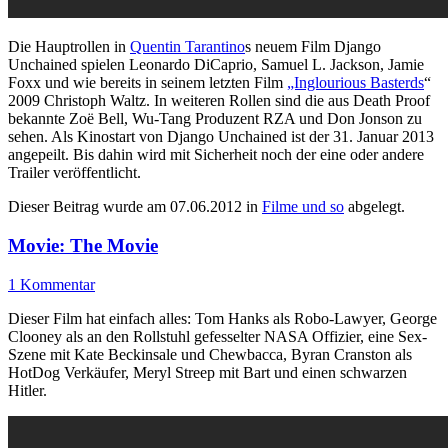
Die Hauptrollen in
Quentin Tarantino
s neuem Film Django
Unchained spielen Leonardo DiCaprio, Samuel L. Jackson, Jamie
Foxx und wie bereits in seinem letzten Film
„Inglourious Basterds
“
2009 Christoph Waltz. In weiteren Rollen sind die aus Death Proof
bekannte Zoë Bell, Wu-Tang Produzent RZA und Don Jonson zu
sehen. Als Kinostart von Django Unchained ist der 31. Januar 2013
angepeilt. Bis dahin wird mit Sicherheit noch der eine oder andere
Trailer veröffentlicht.
Dieser Beitrag wurde am
07.06.2012
in
Filme und so
abgelegt.
Movie: The Movie
1 Kommentar
Dieser Film hat einfach alles: Tom Hanks als Robo-Lawyer, George
Clooney als an den Rollstuhl gefesselter NASA Offizier, eine Sex-
Szene mit Kate Beckinsale und Chewbacca, Byran Cranston als
HotDog Verkäufer, Meryl Streep mit Bart und einen schwarzen
Hitler.