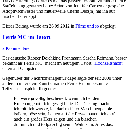
Travis. Allerdings ist dieses mal das passiert, worauf zumindest ich 6
Staffeln lang gewartet habe: Seine von Jennifer Carpenter gespielte
Adoptivschwester und mittlerweile Chefin Deb(ra) hat ihn auf
frischer Tat ertappt.
Dieser Beitrag wurde am
26.09.2012
in
Filme und so
abgelegt.
Ferris MC im Tatort
2 Kommentare
Der
deutsche Rapper
Deichkind Frontmann Sascha Reimann, besser
bekannt als Ferris MC, macht im heutigem Tatort „
Hochzeitsnacht
“
einen auf Gangster.
Gegenüber der Nachrichtenagentur dapd sagte der seit 2008 unter
anderem unter dem Künstlernamen Ferris Hilton bekannte
Teilzeitschauspieler folgendes:
Ich wäre ja völlig bescheuert, wenn ich bei dem
Rollenangebot nicht gesagt hätte: Das Casting mache
ich mit. Ich wusste, ich darf mit ’ner Maschinenpistole
ballern, böse sein, Leuten auf die Fresse hauen, ich darf
auch ein großes Herz zeigen und ein bisschen
dümmlich und tollpatschig sein – Wahnsinn. Alles das,