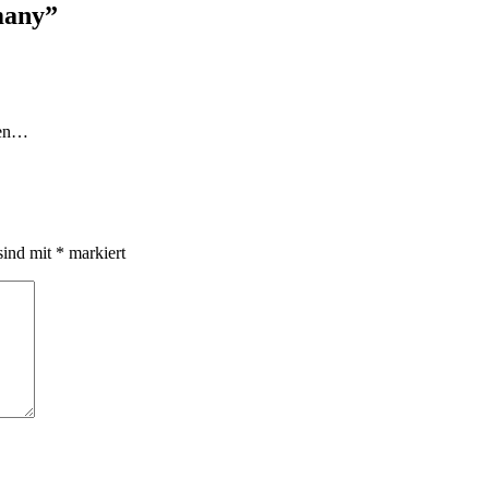
many
”
aben…
sind mit
*
markiert