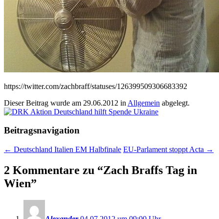
https://twitter.com/zachbraff/statuses/126399509306683392
Dieser Beitrag wurde am
29.06.2012
in
Allgemein
abgelegt.
Beitragsnavigation
←
Deutschland Italien EM Halbfinale
EU-Parlament stoppt Acta
→
2 Kommentare zu “
Zach Braffs Tag in
Wien
”
Alexander
04.07.2012 um 09:00 Uhr