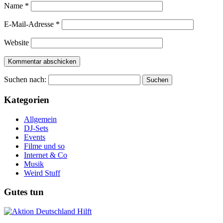
Name
*
E-Mail-Adresse
*
Website
Suchen nach:
Kategorien
Allgemein
DJ-Sets
Events
Filme und so
Internet & Co
Musik
Weird Stuff
Gutes tun