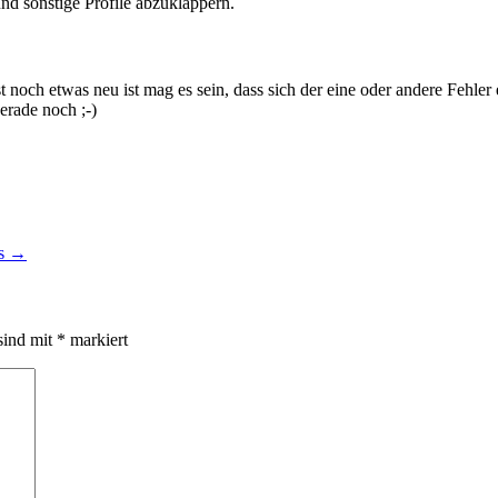
d sonstige Profile abzuklappern.
t noch etwas neu ist mag es sein, dass sich der eine oder andere Fehler
erade noch ;-)
ts
→
sind mit
*
markiert