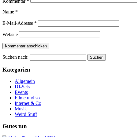
Kommentar
*
Name
*
E-Mail-Adresse
*
Website
Suchen nach:
Kategorien
Allgemein
DJ-Sets
Events
Filme und so
Internet & Co
Musik
Weird Stuff
Gutes tun