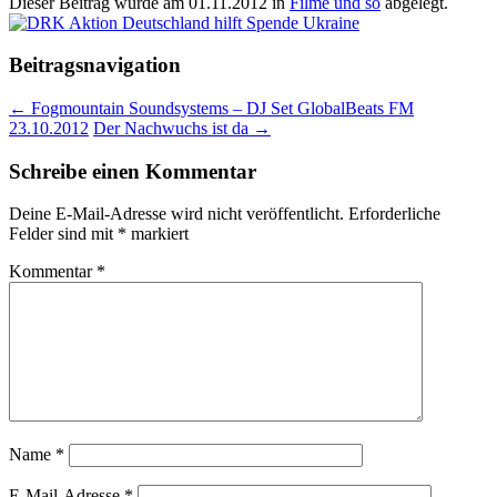
Dieser Beitrag wurde am
01.11.2012
in
Filme und so
abgelegt.
Beitragsnavigation
←
Fogmountain Soundsystems – DJ Set GlobalBeats FM
23.10.2012
Der Nachwuchs ist da
→
Schreibe einen Kommentar
Deine E-Mail-Adresse wird nicht veröffentlicht.
Erforderliche
Felder sind mit
*
markiert
Kommentar
*
Name
*
E-Mail-Adresse
*