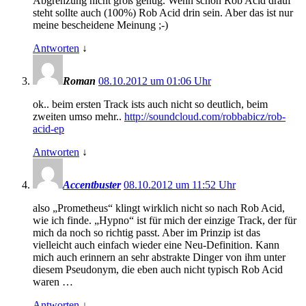
Abgrenzung nicht groß genug. Wenn schon Rob Acid drauf
steht sollte auch (100%) Rob Acid drin sein. Aber das ist nur
meine bescheidene Meinung ;-)
Antworten
↓
Roman
08.10.2012 um 01:06 Uhr
ok.. beim ersten Track ists auch nicht so deutlich, beim
zweiten umso mehr..
http://soundcloud.com/robbabicz/rob-
acid-ep
Antworten
↓
Accentbuster
08.10.2012 um 11:52 Uhr
also „Prometheus“ klingt wirklich nicht so nach Rob Acid,
wie ich finde. „Hypno“ ist für mich der einzige Track, der für
mich da noch so richtig passt. Aber im Prinzip ist das
vielleicht auch einfach wieder eine Neu-Definition. Kann
mich auch erinnern an sehr abstrakte Dinger von ihm unter
diesem Pseudonym, die eben auch nicht typisch Rob Acid
waren …
Antworten
↓