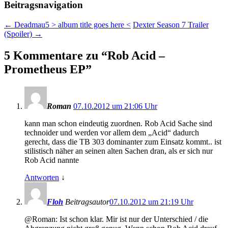
Beitragsnavigation
←
Deadmau5 > album title goes here <
Dexter Season 7 Trailer
(Spoiler)
→
5 Kommentare zu “
Rob Acid –
Prometheus EP
”
Roman
07.10.2012 um 21:06 Uhr
kann man schon eindeutig zuordnen. Rob Acid Sache sind
technoider und werden vor allem dem „Acid“ dadurch
gerecht, dass die TB 303 dominanter zum Einsatz kommt.. ist
stilistisch näher an seinen alten Sachen dran, als er sich nur
Rob Acid nannte
Antworten
↓
Floh
Beitragsautor
07.10.2012 um 21:19 Uhr
@Roman: Ist schon klar. Mir ist nur der Unterschied / die