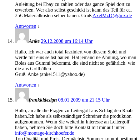
Anleitung bei Ebay zu zahlen oder das ganze Spiel dort zu
erwerben. Wer also selbst geschickt ist kann das Teil für ca.
25€ Materialkosten selber bauen. Gruß
AxelMzD@gmx.de
Antworten
↓
Anke
29.12.2008 um 16:14 Uhr
Hallo, ich war auch total fasziniert von diesem Spiel und
werde mir eins selbst bauen. Hat jemand ne Ahnung, wo man
Bolas aus Gummi bekommt, die sind nicht so gefährlich, wie
die aus Golfbällen.
Gruß. Anke (anke1511@yahoo.de)
Antworten
↓
frankkidesign
08.01.2009 um 21:15 Uhr
Hallo, an alle die Fragen zu Leitergolf aus Schlag den Raab
haben.Ich habe als selbstständiger Schreiner die produktion
aufgenommen. Wenn Sie weiterhin Interesse an Leitergolf
haben, nehmen Sie doch bitte Kontakt mit mir auf unter:
info@montage-kirchhoefer.de
Top Qualität und Preis. Der nächste Sommer kommt bestimmt