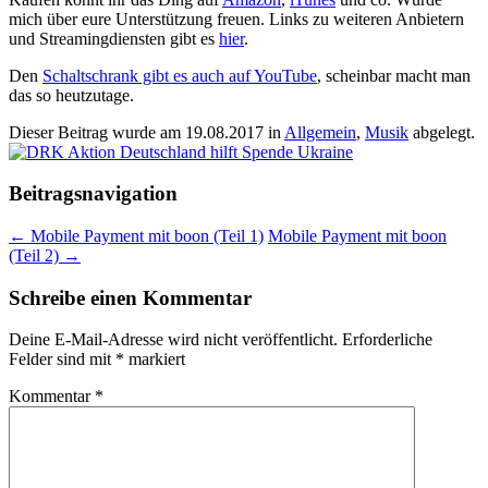
mich über eure Unterstützung freuen. Links zu weiteren Anbietern
und Streamingdiensten gibt es
hier
.
Den
Schaltschrank gibt es auch auf YouTube
, scheinbar macht man
das so heutzutage.
Dieser Beitrag wurde am
19.08.2017
in
Allgemein
,
Musik
abgelegt.
Beitragsnavigation
←
Mobile Payment mit boon (Teil 1)
Mobile Payment mit boon
(Teil 2)
→
Schreibe einen Kommentar
Deine E-Mail-Adresse wird nicht veröffentlicht.
Erforderliche
Felder sind mit
*
markiert
Kommentar
*