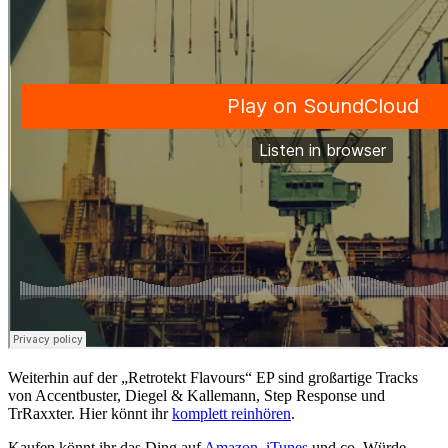
Weiterhin auf der „Retrotekt Flavours“ EP sind großartige Tracks
von Accentbuster, Diegel & Kallemann, Step Response und
TrRaxxter. Hier könnt ihr
komplett reinhören
.
Kaufen könnt ihr das Ding auf
Amazon
,
iTunes
und co. Würde