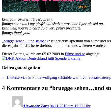
ken:
your girlfriend’s very pretty.
jimmy:
she’s ain’t my girlfriend. she’s a prostitute I just picked up.
ken:
well, you’ve picked up a very pretty prostitute.
jimmy:
thank you.
„
brügge sehen... und sterben?
“ ist der erste spielfilm von autor und 
dieses jahr für das beste drehbuch nominiert. des weiteren wurde colin
Dieser Beitrag wurde am
05.02.2009
in
Filme und so
abgelegt.
Beitragsnavigation
←
Lieferservice in Fulda
wolfgang schäuble warnt vor vorratsdatens
4 Kommentare zu “
bruegge sehen…und st
Alexander Zorn
04.11.2010 um 15:22 Uhr