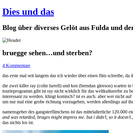
Dies und das
Blog über diverses Gelöt aus Fulda und d
bruegge sehen…und sterben?
4 Kommentare
das erste mal seit langem das ich wieder über einen film schreibe, d
die zwei killer ray (colin farrell) und ken (brendan gleeson) warten i
tourieprogramm gibt ist ray nicht wirklich für das weltkulturerbe zu be
interessant zu werden. klingt komisch? ist es auch. aber wer nicht auf
um nur mal eine grobe richtung vorzugeben, werden allerdings auf i
namensgeber des gangsterfilmchens ist das mittelalterliche 120.000 ein
and was retarded, bruges might impress me. but i didn’t, so it doesn’t.
das nichts los ist.