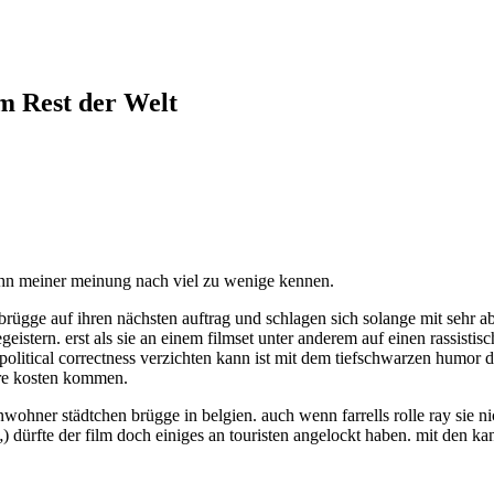
em Rest der Welt
a ihn meiner meinung nach viel zu wenige kennen.
n brügge auf ihren nächsten auftrag und schlagen sich solange mit sehr a
geistern. erst als sie an einem filmset unter anderem auf einen rassisti
 political correctness verzichten kann ist mit dem tiefschwarzen humor de
hre kosten kommen.
wohner städtchen brügge in belgien. auch wenn farrells rolle ray sie nic
„) dürfte der film doch einiges an touristen angelockt haben. mit den k