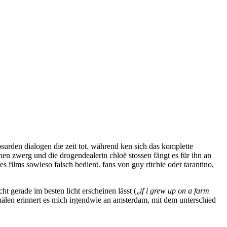
bsurden dialogen die zeit tot. während ken sich das komplette
schen zwerg und die drogendealerin chloë stossen fängt es für ihn an
s films sowieso falsch bedient. fans von guy ritchie oder tarantino,
ht gerade im besten licht erscheinen lässt („
if i grew up on a farm
anälen erinnert es mich irgendwie an amsterdam, mit dem unterschied