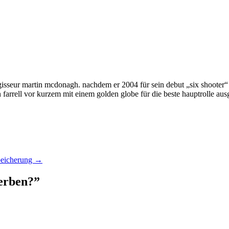
regisseur martin mcdonagh. nachdem er 2004 für sein debut „six shooter“
 farrell vor kurzem mit einem golden globe für die beste hauptrolle aus
peicherung
→
erben?
”