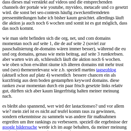
dass dieses mal verstärkt auf videos und die entsprechenden
channels der portale wie youtube, myvideo, metacafe und co gesetzt
wird. die sonst bei seo-contests häufig zweckentfremdeten
pressemitteilungen habe ich bisher kaum gesichtet. allerdings läuft
die aktion ja auch noch 6 wochen und somit ist es gut möglich, dass
das noch kommt.
wie man sieht befinden sich die org, net, und com domains
momentan noch auf seite 1, die de auf seite 2 (soviel zur
pauschalisierung de-domains wären immer besser), während die eu
und org domains, genau wie mein beitrag, auf seite 3 rumkrebsen.
aber warten wirs ab, schliesslich läuft die aktion noch 6 wochen.
wie oben schon erwähnt räume ich älteren domains mit mehr trust
und (seo) themenrelevanz wie z.b. speziell martins
tagseoblog
(aktuell schon auf platz 4) wesentlich bessere chancen ein als
kurzfristig aus dem boden gestampften keyword domains. diese
ranken zwar momentan durch ein paar frisch gesetzte links relativ
gut, dürften sich aber kaum längerfristig halten meiner meinung
nach.
es bleibt also spannend, wer wird der lastactionseo? und vor allem
wie? mein ziel ist es nicht auf teufel komm raus zu gewinnen,
sondern erkenntnisse zu sammeln was andere für maßnahmen
ergreifen um ihre rankings zu verbessern. speziell die ergebnisse der
google bildersuche
werde ich im auge behalten, da meiner meinung