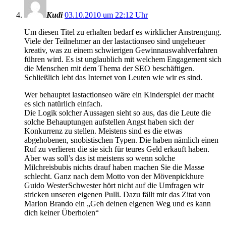
Kudi
03.10.2010 um 22:12 Uhr
Um diesen Titel zu erhalten bedarf es wirklicher Anstrengung.
Viele der Teilnehmer an der lastactionseo sind ungeheuer
kreativ, was zu einem schwierigen Gewinnauswahlverfahren
führen wird. Es ist unglaublich mit welchem Engagement sich
die Menschen mit dem Thema der SEO beschäftigen.
Schließlich lebt das Internet von Leuten wie wir es sind.
Wer behauptet lastactionseo wäre ein Kinderspiel der macht
es sich natürlich einfach.
Die Logik solcher Aussagen sieht so aus, das die Leute die
solche Behauptungen aufstellen Angst haben sich der
Konkurrenz zu stellen. Meistens sind es die etwas
abgehobenen, snobistischen Typen. Die haben nämlich einen
Ruf zu verlieren die sie sich für teures Geld erkauft haben.
Aber was soll’s das ist meistens so wenn solche
Milchreisbubis nichts drauf haben machen Sie die Masse
schlecht. Ganz nach dem Motto von der Mövenpickhure
Guido WesterSchwester hört nicht auf die Umfragen wir
stricken unseren eigenen Pulli. Dazu fällt mir das Zitat von
Marlon Brando ein „Geh deinen eigenen Weg und es kann
dich keiner Überholen“