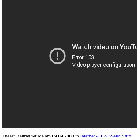
Dieser Beitrag wurde am
09.09.2008
in
Internet & Co
,
Weird Stuff