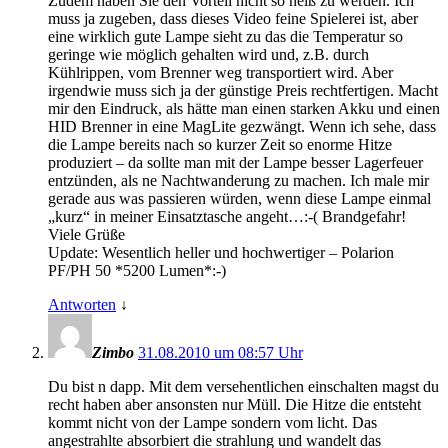
Zudem haben Sie den Vorteil nicht so heiß zu werden. Ich
muss ja zugeben, dass dieses Video feine Spielerei ist, aber
eine wirklich gute Lampe sieht zu das die Temperatur so
geringe wie möglich gehalten wird und, z.B. durch
Kühlrippen, vom Brenner weg transportiert wird. Aber
irgendwie muss sich ja der günstige Preis rechtfertigen. Macht
mir den Eindruck, als hätte man einen starken Akku und einen
HID Brenner in eine MagLite gezwängt. Wenn ich sehe, dass
die Lampe bereits nach so kurzer Zeit so enorme Hitze
produziert – da sollte man mit der Lampe besser Lagerfeuer
entzünden, als ne Nachtwanderung zu machen. Ich male mir
gerade aus was passieren würden, wenn diese Lampe einmal
„kurz“ in meiner Einsatztasche angeht…:-( Brandgefahr!
Viele Grüße
Update: Wesentlich heller und hochwertiger – Polarion
PF/PH 50 *5200 Lumen*:-)
Antworten
↓
Zimbo
31.08.2010 um 08:57 Uhr
Du bist n dapp. Mit dem versehentlichen einschalten magst du
recht haben aber ansonsten nur Müll. Die Hitze die entsteht
kommt nicht von der Lampe sondern vom licht. Das
angestrahlte absorbiert die strahlung und wandelt das