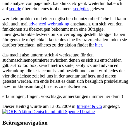
und analyse von pagerank, backlinks etc geht. weiterhin habe ich
auf
seo.de
über ein neues tool namens
seolytics
gelesen.
wer kein problem mit einer englischen benutzeroberfläche hat kann
sich auch mal
advanced webranking
anschauen. um sich von den
funktionen zu überzeugen bekommt man eine 30tägige,
uneingeschränkte testversion zur verfügung gestellt. blogger haben
übrigens die möglichkeit kostenlos eine lizenz zu erhalten indem sie
darüber berichten. näheres zu der aktion findet ihr
hier
.
das macht also unterm strich 4 werkzeuge für den
suchmaschinenoptimierer zwischen denen es sich zu entscheiden
gilt: sistrix toolbox, searchmetrics suite, seolytics und advanced
webranking. die testaccounts sind bestellt und somit wird jedes der
vier die nächste zeit bei uns in der agentur auf herz und nieren
getestet werden. am ende heisst es dann sich bezüglich preis/leistung
bzw funktionsumfang für eins zu entscheiden.
erfahrungen, fragen, vorschläge, anmerkungen? immer her damit!
Dieser Beitrag wurde am
13.05.2009
in
Internet & Co
abgelegt.
Beitragsnavigation