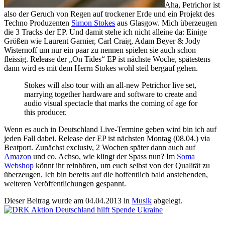
Aha, Petrichor ist
also der Geruch von Regen auf trockener Erde und ein Projekt des
Techno Produzenten
Simon Stokes
aus Glasgow. Mich überzeugen
die 3 Tracks der EP. Und damit stehe ich nicht alleine da: Einige
Größen wie Laurent Garnier, Carl Craig, Adam Beyer & Jody
Wisternoff um nur ein paar zu nennen spielen sie auch schon
fleissig. Release der „On Tides“ EP ist nächste Woche, spätestens
dann wird es mit dem Herrn Stokes wohl steil bergauf gehen.
Stokes will also tour with an all-new Petrichor live set,
marrying together hardware and software to create and
audio visual spectacle that marks the coming of age for
this producer.
Wenn es auch in Deutschland Live-Termine geben wird bin ich auf
jeden Fall dabei. Release der EP ist nächsten Montag (08.04.) via
Beatport. Zunächst exclusiv, 2 Wochen später dann auch auf
Amazon
und co. Achso, wie klingt der Spass nun? Im
Soma
Webshop
könnt ihr reinhören, um euch selbst von der Qualität zu
überzeugen. Ich bin bereits auf die hoffentlich bald anstehenden,
weiteren Veröffentlichungen gespannt.
Dieser Beitrag wurde am
04.04.2013
in
Musik
abgelegt.