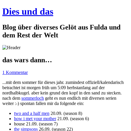
Dies und das
Blog über diverses Gelöt aus Fulda und
dem Rest der Welt
das wars dann…
1 Kommentar
...mit dem sommer für dieses jahr. zumindest offiziell/kalendarisch
betrachtet ist morgen früh um 5:09 herbstanfang auf der
nordhalbkugel. aber kein grund den kopf in den sand zu stecken.
nach dem
sommerloch
geht es nun endlich mit diversen serien
weiter :-) spontan fallen mir da folgende ein:
two and a half men
20.09. (season 8)
how i met your mother
21.09. (season 6)
house 21.09. (season 7)
the simpsons
26.09. (season 22)