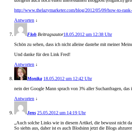
übrigens auch noch einen interessanten Blogpost (englisch) ge
http://www.thelazymarketer.com/blog/2012/05/09/how-to-rank
Antworten
↓
Floh
Beitragsautor
18.05.2012 um 12:38 Uhr
Schön zu sehen, dass ich nicht alleine dastehe mit meiner Meinu
Und danke für den Link Fred!
Antworten
↓
Monika
18.05.2012 um 12:42 Uhr
nein der Google Mann sprach von 3% aller Suchanfragen, das is
Antworten
↓
Jens
25.05.2012 um 14:19 Uhr
„Auch solche Links wie in diesem Artikel, die bewusst nicht
So siehts aus, daher ist es auch Blodsinn jetzt die Blogs ab