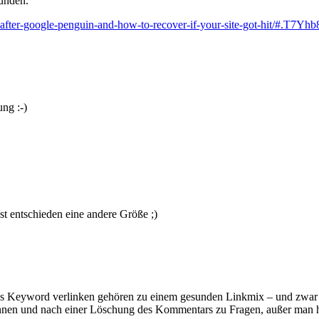
funden.
-after-google-penguin-and-how-to-recover-if-your-site-got-hit/#.T7
ng :-)
t entschieden eine andere Größe ;)
 das Keyword verlinken gehören zu einem gesunden Linkmix – und zwar
zurennen und nach einer Löschung des Kommentars zu Fragen, außer man