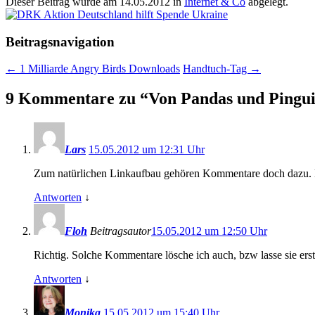
Dieser Beitrag wurde am
14.05.2012
in
Internet & Co
abgelegt.
Beitragsnavigation
←
1 Milliarde Angry Birds Downloads
Handtuch-Tag
→
9 Kommentare zu “
Von Pandas und Pingu
Lars
15.05.2012 um 12:31 Uhr
Zum natürlichen Linkaufbau gehören Kommentare doch dazu. Ma
Antworten
↓
Floh
Beitragsautor
15.05.2012 um 12:50 Uhr
Richtig. Solche Kommentare lösche ich auch, bzw lasse sie erst ga
Antworten
↓
Monika
15.05.2012 um 15:40 Uhr