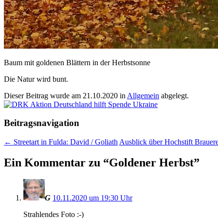
Baum mit goldenen Blättern in der Herbstsonne
Die Natur wird bunt.
Dieser Beitrag wurde am
21.10.2020
in
Allgemein
abgelegt.
Beitragsnavigation
←
Streetart in Fulda: David / Goliath
Ausblick über Hochstift Brauer
Ein Kommentar zu “
Goldener Herbst
”
G
10.11.2020 um 19:30 Uhr
Strahlendes Foto :-)