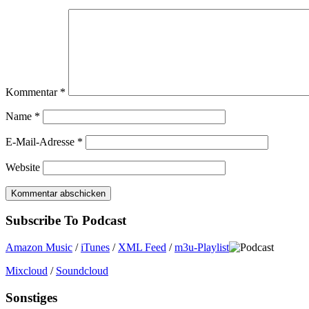
Kommentar
*
Name
*
E-Mail-Adresse
*
Website
Subscribe To Podcast
Amazon Music
/
iTunes
/
XML Feed
/
m3u-Playlist
Mixcloud
/
Soundcloud
Sonstiges