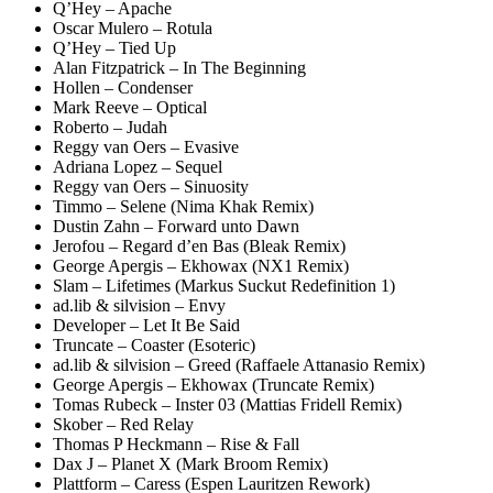
Q’Hey – Apache
Oscar Mulero – Rotula
Q’Hey – Tied Up
Alan Fitzpatrick – In The Beginning
Hollen – Condenser
Mark Reeve – Optical
Roberto – Judah
Reggy van Oers – Evasive
Adriana Lopez – Sequel
Reggy van Oers – Sinuosity
Timmo – Selene (Nima Khak Remix)
Dustin Zahn – Forward unto Dawn
Jerofou – Regard d’en Bas (Bleak Remix)
George Apergis – Ekhowax (NX1 Remix)
Slam – Lifetimes (Markus Suckut Redefinition 1)
ad.lib & silvision – Envy
Developer – Let It Be Said
Truncate – Coaster (Esoteric)
ad.lib & silvision – Greed (Raffaele Attanasio Remix)
George Apergis – Ekhowax (Truncate Remix)
Tomas Rubeck – Inster 03 (Mattias Fridell Remix)
Skober – Red Relay
Thomas P Heckmann – Rise & Fall
Dax J – Planet X (Mark Broom Remix)
Plattform – Caress (Espen Lauritzen Rework)