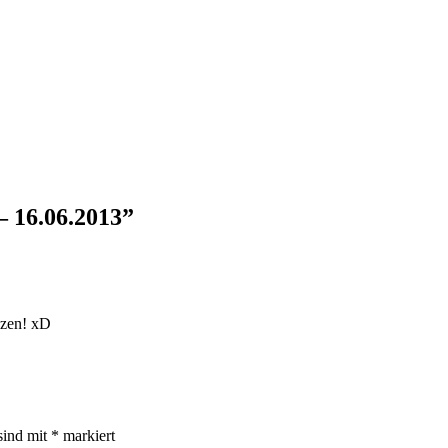
– 16.06.2013
”
nzen! xD
sind mit
*
markiert