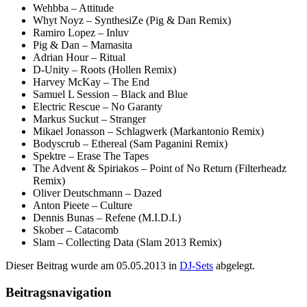
Wehbba – Attitude
Whyt Noyz – SynthesiZe (Pig & Dan Remix)
Ramiro Lopez – Inluv
Pig & Dan – Mamasita
Adrian Hour – Ritual
D-Unity – Roots (Hollen Remix)
Harvey McKay – The End
Samuel L Session – Black and Blue
Electric Rescue – No Garanty
Markus Suckut – Stranger
Mikael Jonasson – Schlagwerk (Markantonio Remix)
Bodyscrub – Ethereal (Sam Paganini Remix)
Spektre – Erase The Tapes
The Advent & Spiriakos – Point of No Return (Filterheadz
Remix)
Oliver Deutschmann – Dazed
Anton Pieete – Culture
Dennis Bunas – Refene (M.I.D.I.)
Skober – Catacomb
Slam – Collecting Data (Slam 2013 Remix)
Dieser Beitrag wurde am
05.05.2013
in
DJ-Sets
abgelegt.
Beitragsnavigation