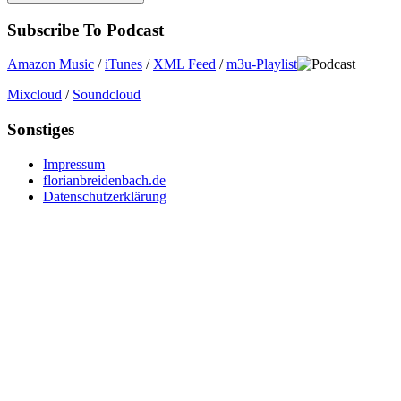
Subscribe To Podcast
Amazon Music
/
iTunes
/
XML Feed
/
m3u-Playlist
Mixcloud
/
Soundcloud
Sonstiges
Impressum
florianbreidenbach.de
Datenschutzerklärung